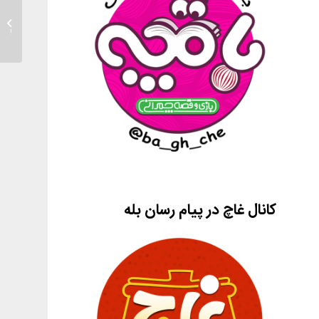
یک داس
مهربونی
کانال غاچ در پیام رسان بله