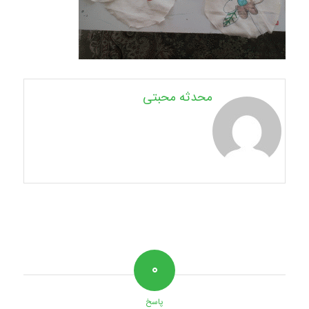
محدثه محبتی
۰
پاسخ