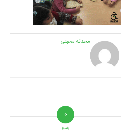
محدثه محبتی
۰
پاسخ