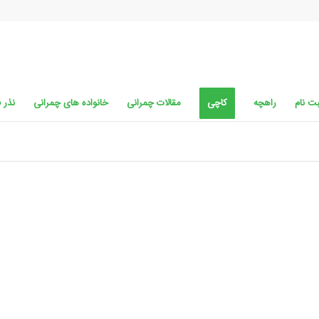
ت نام
راهچه
کاچی
مقالات چمرانی
خانواده های چمرانی
نذر 