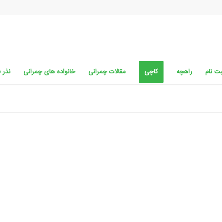
ت نام
راهچه
کاچی
مقالات چمرانی
خانواده های چمرانی
نذر 