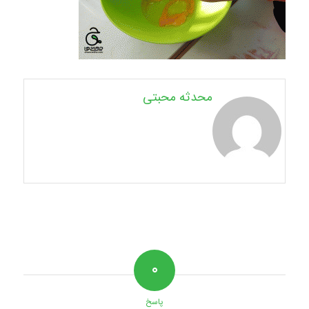
محدثه محبتی
۰
پاسخ