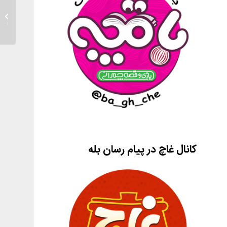
بازی ها
دهیم: ب
کانال غاچ در پیام رسان بله