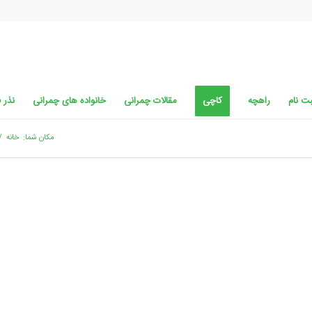
ت نام
راهچه
کاچی
مقالات چمرانی
خانواده های چمرانی
نذر 
مکان شما:
خانه
/