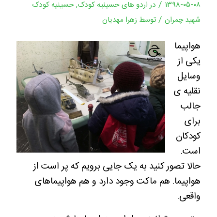
/
۱۳۹۸-۰۵-۰۸
در
اردو های حسینیه کودک
,
حسینیه کودک
/
شهید چمران
توسط
زهرا مهدیان
هواپیما
یکی از
وسایل
نقلیه ی
جالب
برای
کودکان
است.
حالا تصور کنید به یک جایی برویم که پر است از
هواپیما. هم ماکت وجود دارد و هم هواپیماهای
واقعی.