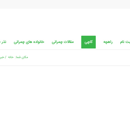
ت نام
راهچه
کاچی
مقالات چمرانی
خانواده های چمرانی
نذر 
مکان شما:
خانه
/
خبرن