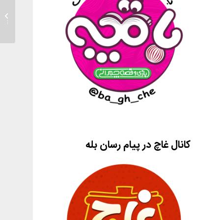
گزارشی
با کودک
کانال غاچ در پیام رسان بله