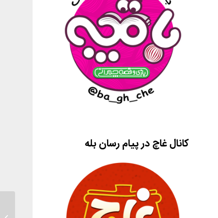
کانال غاچ در پیام رسان بله
چی ببین