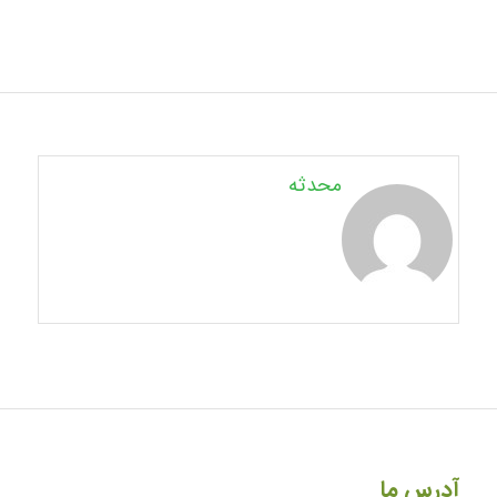
محدثه
آدرس ما