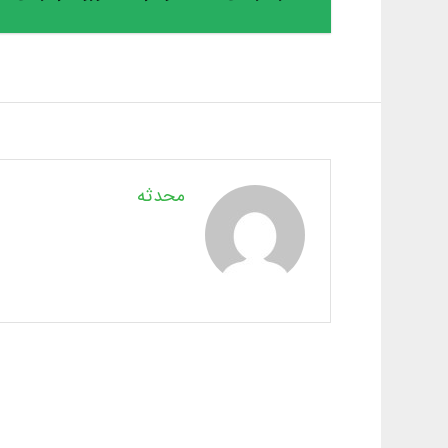
محدثه