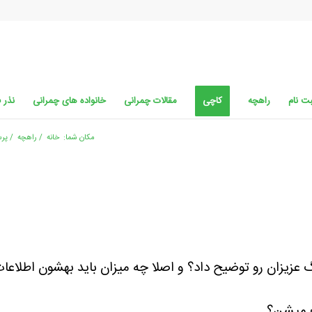
ت نام
راهچه
کاچی
مقالات چمرانی
خانواده های چمرانی
نذر 
مکان شما:
خانه
/
راهچه
/
پر
عزیزان رو توضیح داد؟ و اصلا چه میزان باید بهشون اطلاعا
گ میشن؟