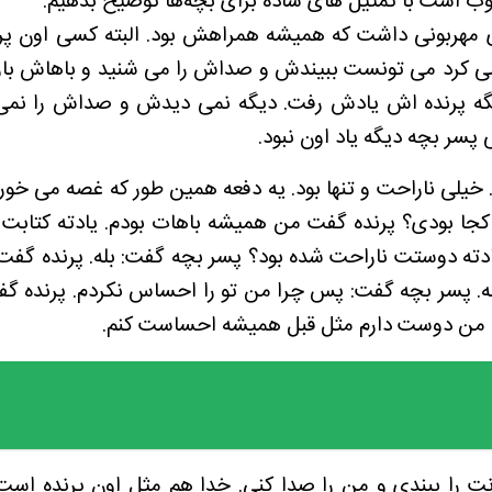
ب است با تمثیل های ساده برای بچه‌ها توضیح بدهیم.
ده ی مهربونی داشت که همیشه همراهش بود. البته کسی اون پ
 کرد می تونست ببیندش و صداش را می شنید و باهاش باز
گه پرنده اش یادش رفت. دیگه نمی دیدش و صداش را نمی ش
سر بچه دیگه یاد اون نبود.
 خیلی ناراحت و تنها بود. یه دفعه همین طور که غصه می خورد
جا بودی؟ پرنده گفت من همیشه باهات بودم. یادته کتابت ر
ه دوستت ناراحت شده بود؟ پسر بچه گفت: بله. پرنده گفت:
سر بچه گفت: پس چرا من تو را احساس نکردم. پرنده گفت:
 من دوست دارم مثل قبل همیشه احساست کنم.
را ببندی و من را صدا کنی. خدا هم مثل اون پرنده است.