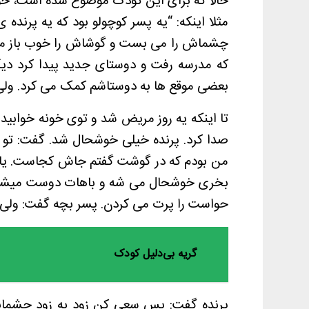
حالا که برای این کودک موضوع شده است، خو
مثلا اینکه: “یه پسر کوچولو بود که یه پرن
چشماش را می بست و گوشاش را خوب باز می
که مدرسه رفت و دوستای جدید پیدا کرد دی
بعضی موقع ها به دوستاشم کمک می کرد. ولی پ
تا اینکه یه روز مریض شد و توی خونه خوابید.
صدا کرد. پرنده خیلی خوشحال شد. گفت: تو ک
من بودم که در گوشت گفتم جاش کجاست. یادت
بخری خوشحال می شه و باهات دوست میشه. پ
حواست را پرت می کردن. پسر بچه گفت: ولی
گریه بی‌دلیل کودک
پرنده گفت: پس سعی کن زود به زود چشمانت 