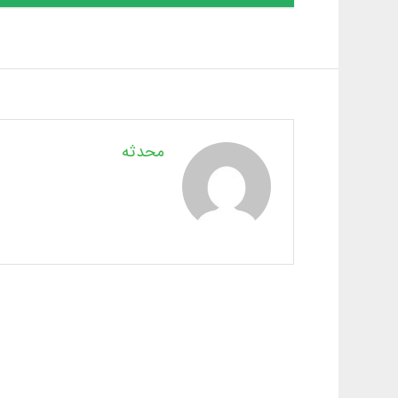
محدثه