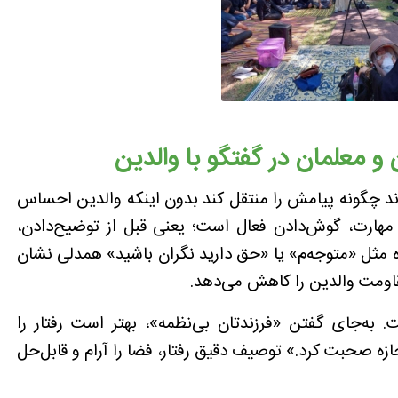
و معلمان در گفتگو با والدین
اند چگونه پیامش را منتقل کند بدون اینکه والدین احساس
 مهارت، گوش‌دادن فعال است؛ یعنی قبل از توضیح‌دادن،
اه مثل «متوجه‌م» یا «حق دارید نگران باشید» همدلی نشان
اومت والدین را کاهش می‌دهد.
به‌جای گفتن «فرزندتان بی‌نظمه»، بهتر است رفتار را
ازه صحبت کرد.» توصیف دقیق رفتار، فضا را آرام و قابل‌حل