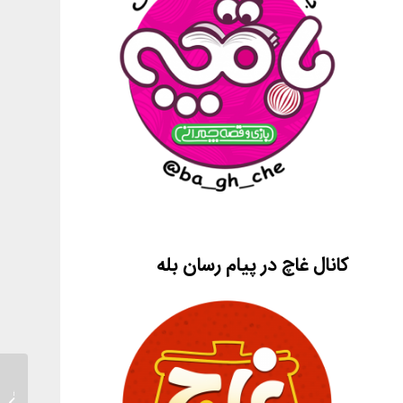
کانال غاچ در پیام رسان بله
ایده‌ها