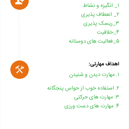
۱_ انگیزه و نشاط
۲_ انعطاف پذیری
۳_ریسک پذیری
۴_خلاقیت
۵_فعالیت های دوستانه
اهداف مهارتی:
۱. مهارت دیدن و شنیدن
۲. استفاده خوب از حواس پنجگانه
۳. مهارت های حرکتی
۴. مهارت های دست ورزی