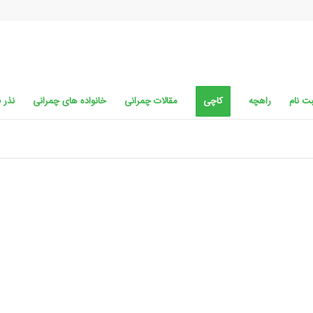
ت نام
راهچه
کاچی
مقالات چمرانی
خانواده های چمرانی
نذر 