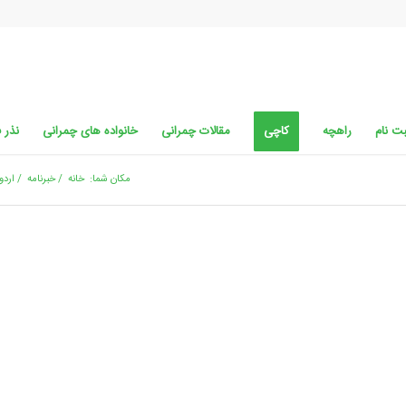
ت نام
راهچه
کاچی
مقالات چمرانی
خانواده های چمرانی
نذر 
مکان شما:
خانه
/
خبرنامه
/
اردو