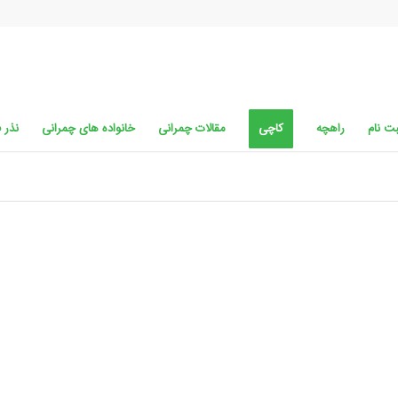
ت نام
راهچه
کاچی
مقالات چمرانی
خانواده های چمرانی
نذر 