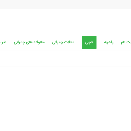
ت نام
راهچه
کاچی
مقالات چمرانی
خانواده های چمرانی
نذر 