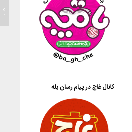
گزارش 
پسرانه 
کانال غاچ در پیام رسان بله