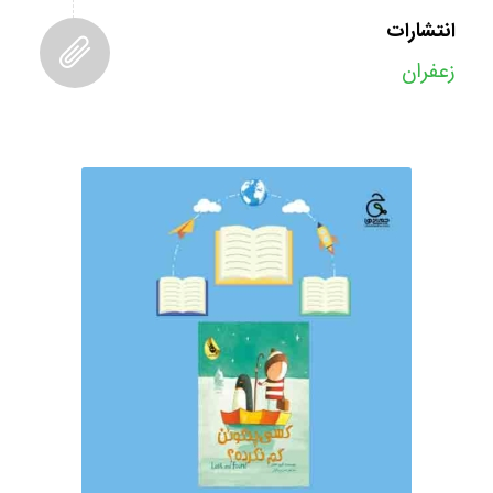
انتشارات
زعفران