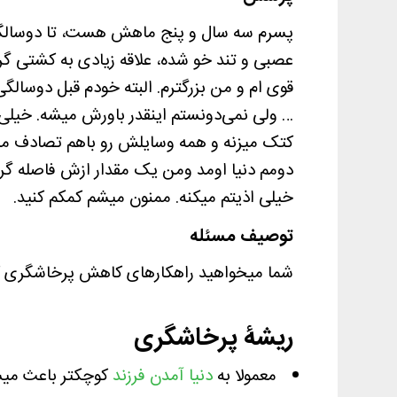
پسرم سه سال و پنج ماهش هست، تا دوسالگی 
عصبی و تند خو شده، علاقه زیادی به کشتی 
قوی ام و من بزرگترم. البته خودم قبل دوسال
… ولی نمی‌دونستم اینقدر باورش میشه. خیلی
کتک میزنه و همه وسایلش رو باهم تصادف می
دومم دنیا اومد ومن یک مقدار ازش فاصله گر
خیلی اذیتم میکنه. ممنون میشم کمکم کنید.
توصیف مسئله
شما میخواهید راهکارهای کاهش پرخاشگری کودک
ریشۀ پرخاشگری
معمولا به
دنیا آمدن فرزند
کوچکتر باعث میشو