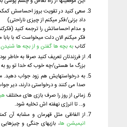
این موقعیتها از راه تغافل و چشم پوشی با ا
سعی کنید در تقویت بروز احساسش کمکش 
داد بزنی/فکر میکنم از چیزی ناراحتی)
و مدام احساساتش را ترجمه کنید (فکرکنم 
فکر میکنم الان دلت میخواست که با بابا 
کتاب
به بچه ها گفتن و از بچه ها شنیدن
ر
از فرزندتان تعریف کنید صرفا به خاطر 
بزرگ ما هستی/چه خوب که خدا تو رو به 
به درخواستهایش هم زود جواب دهید. ما 
صدا می کنند و درخواستی دارند، دیر جوا
زمانی از روز را صرف بازی های مختلف
هی
و… تا انرژی نهفته اش تخلیه شود.
از الفاظی مثل قهرمان و مشابه آن کمتر
انیمیشن ها
، بازیهای جنگی و چیزهایی