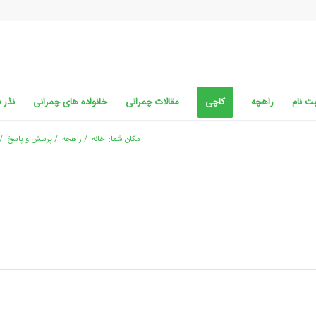
ت نام
راهچه
کاچی
مقالات چمرانی
خانواده های چمرانی
نذر 
مکان شما:
خانه
/
راهچه
/
پرسش و پاسخ
/