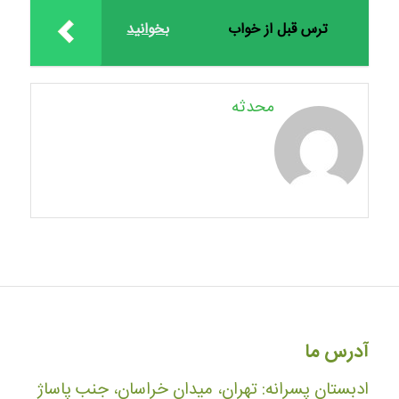
ترس قبل از خواب
بخوانید
محدثه
آدرس ما
ادبستان پسرانه: تهران، میدان خراسان، جنب پاساژ