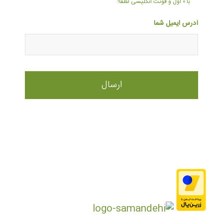
با ۰ اول و فونت انگلیسی لطفا!
آدرس ایمیل شما