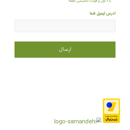
با ۰ اول و فونت انگلیسی لطفا!
آدرس ایمیل شما