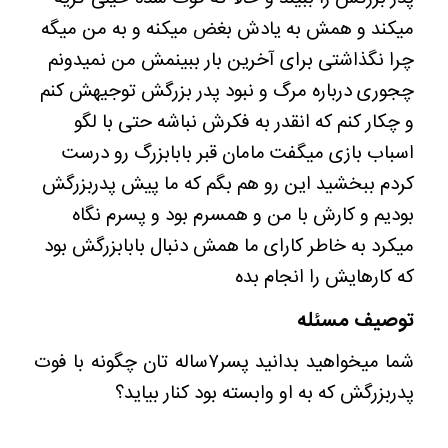
میکند و همش به یادش بغض میکنه و به من میگه
چرا نگذاشتی برای آخرین بار ببینمش من نمیدونم
چجوری درباره مرگ و نبود پدر بزرگش توجیهش کنم
و چکار کنم که انقدر به فکرش نباشه حتی با لگو
اسباب بازی میگفت مامان قبر بابابزرگ رو درست
کردم ببخشید این رو هم بگم که ما پیش پدربزرگش
بودیم و کارش با من و همسرم بود و پسرم نگاه
میکرد به خاطر کارای ما همش دنبال بابابزرگش بود
که کارهایش را انجام بده
توصیف مسئله
شما میخواهید بدانید پسر۷ساله تان چگونه با فوت
پدربزرگش که به او وابسته بود کنار بیاید؟