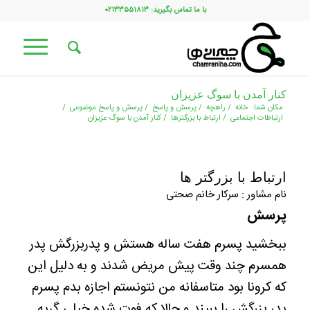
با ما تماس بگیرید: ۰۲۱۳۳۵۵۱۸۱۳
کنار آمدن با سوگ عزیزان
مکان شما:
خانه
/
راهچه
/
پرسش و پاسخ
/
پرسش و پاسخ موضوعی
/
ارتباطات اجتماعی
/
ارتباط با بزرگترها
/
کنار آمدن با سوگ عزیزان
ارتباط با بزرگتر ها
نام مشاور : سرکار خانم صحتی
پرسش
ببخشید پسرم هفت ساله هستش و پدربزرگش پدر
همسرم چند وقت پیش مریض شدند و به دلیل این
که کرونا بود متاسفانه من نتونستم اجازه بدم پسرم
پدر بزرگش را ببیند و حالا که فوت شده خیلی گریه