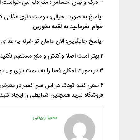
– درک و بیان احساس: منم دلم می خواست از 
-پاسخ به صورت خیالی: دوست داری غذایی که
خوام. بفرمایید یه لقمه بخورین.
-پاسخ جایگزین: الان مامان تو خونه یه غذا
۲.بهتر است اصلا واکنش و منع مستقیم نکنید تا لجبازی او برانگیخته نشود.
۳.در صورت امکان فضا را به سمت بازی و… عوض کنید.
۴.سعی کنید کودک در این سن کمتر در معرض خو
فروشگاه نبرید.همچنین شرایطی را ایجاد کنید 
محیا ربیعی