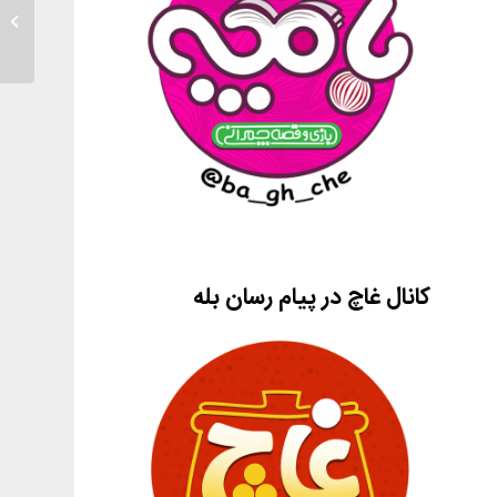
دختر ۵ ساله و فهمیدن مسائل زناشویی!!
کانال غاچ در پیام رسان بله