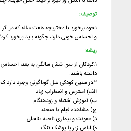
دائما با آلتش ور میره و میگه حس خوبیه. چطو
توصیف:
نحوه برخورد با دختربچه هفت ساله که در اث
و احساس خوبی دارد، چگونه باید برخورد کرد؟
ریشه:
۱.کودکان از سن شش سالگی به بعد، احساس م
داشته باشند.
۲.در سنین کودکی علل گوناگونی وجود دارد که کودک متوجه ناحیه خصوصی خودش میشود،از جمله:
الف) استرس و اضطراب زیاد
ب) آموزش اشتباه و زودهنگام
ج) مشاهده فیلم یا صحنه
د) عفونت و بیماری ناحیه تناسلی
ه) لباس زیر یا پوشک تنگ