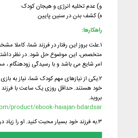
و) عدم تخلیه انرژی و هیجان کودک
ه) کشف بدن در سنین پایین
راهکارها:
۱.علت بروز این رفتار در فرزند شما، کاملا 
متخصص، این موضوع حل شود. در نظر داشته 
امر شایع می باشد و با رسیدگی زودهنگام ، مس
۲.یکی از نیازهای مهم کودک شما، نیاز به با
خود هستند. حداقل روزی یک ساعت با فرزند خو
بروید.
com/product/ebook-haiajan-bdardsar/
۳.به فرزند خود بسیار محبت کنید. او را زیاد در آغوش بگیرید، او را ببوسید، محبت کلامی کنید.