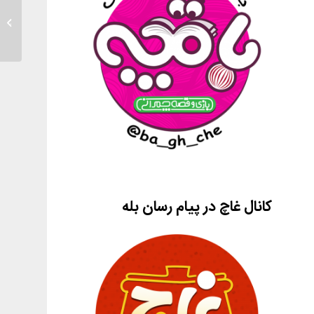
دستشوی
کانال غاچ در پیام رسان بله