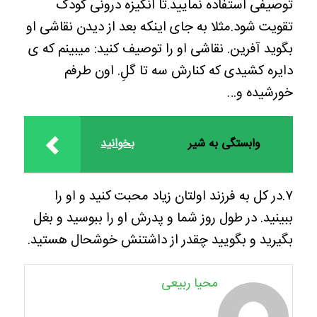
توصیفی استفاده نمایید.تا انگیزه درونی کودک
تقویت شود.مثلا به جای اینکه بعد از دیدن نقاشی او
بگوید آفرین. نقاشی او را توصیف کنید: میبینم که ی
دایره کشیدی که کنارش سه تا گلِ. اون طرفم
خورشیده و…
وابستگی به شیر
بخوانید
۷.در کل به فرزند اولتان زیاد محبت کنید و او را
ببینید. در طول روز شما و پدرش او را ببوسید و بغل
بگیرید و بگویید چقدر از داشتنش خوشحال هستید.
محیا ربیعی