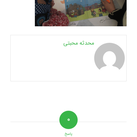
محدثه محبتی
۰
پاسخ