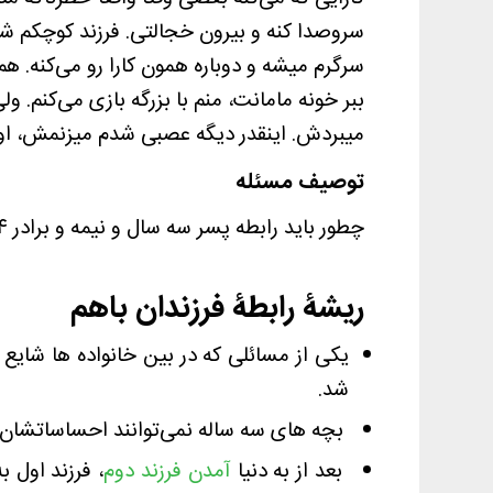
سرگرم میشه و دوباره همون کارا رو می‌کنه. هم
ببر خونه مامانت، منم با بزرگه بازی می‌کنم. 
میبردش. اینقدر دیگه عصبی شدم میزنمش، اون
توصیف مسئله
چطور باید رابطه پسر سه سال و نیمه و برادر ۴ ماهه اش را به درستی تنظیم کرد تا کودک چهار ماهه از طرف برادرش آسیبی نبیند؟
ریشۀ رابطۀ فرزندان باهم
یکی از مسائلی که در بین خانواده ها شایع 
شد.
بچه های سه ساله نمی‌توانند احساساتشان را 
بعد از به دنیا
آمدن فرزند دوم
، فرزند اول 