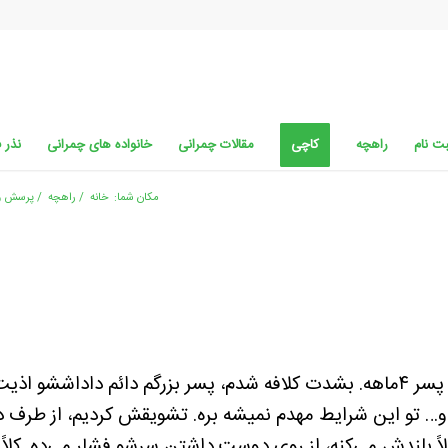
ت نام
راهچه
کاچی
مقالات چمرانی
خانواده های چمرانی
نذر 
مکان شما:
خانه
/
راهچه
/
پرسش و
ببخشید من یه پسر سه سال و نیمه دارم و یه پسر ۴ماهه. بشدت کلافه شدم، پسر بزر
ه و… تو این شرایط مهدم نمیشه بره. تشویقش کردیم، از طرف د
ثلاً بلندش می‌کنه، از روی دوست داشتن سرشو فشار می‌ده. کلاً