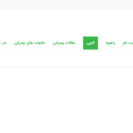
ت نام
راهچه
کاچی
مقالات چمرانی
خانواده های چمرانی
نذر 