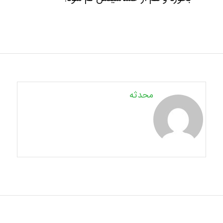
محدثه