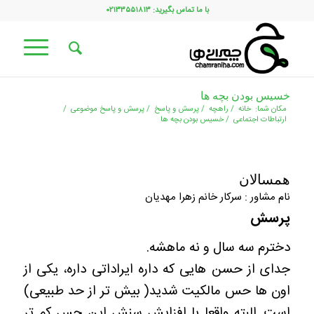
با ما تماس بگیرید: ۰۲۱۳۳۵۵۱۸۱۳
خسیس بودن بچه ها
مکان شما:
خانه
/
راهچه
/
پرسش و پاسخ
/
پرسش و پاسخ موضوعی
/
ارتباطات اجتماعی
/
خسیس بودن بچه ها
همسالان
نام مشاور : سرکار خانم زهرا مهدیان
پرسش
دخترم سه سال و نه ماهشه.
جدای از حسن هایی که داره ایراداتی داره، یکی از
اون ها حس مالکیت شدید( بیش تر از حد طبیعی)
است. البته واقعا با افزایش سنش این حس کم تر