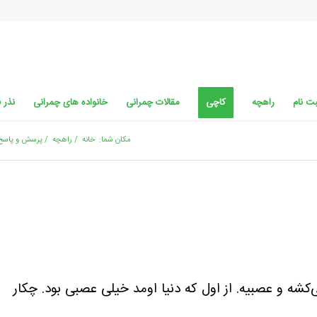
ت نام
راهچه
کاچی
مقالات چمرانی
خانواده های چمرانی
نذر 
مکان شما:
خانه
/
راهچه
/
پرسش و پاسخ
شه و عصبیه. از اول که دنیا اومد خیلی عصبی بود. چکار