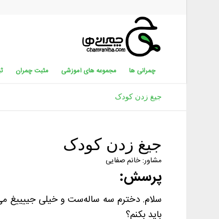
چمرانی ها
مجموعه های آموزشی
مثبت چمران
ثب
جیغ زدن کودک
جیغ زدن کودک
مشاور: خانم صفایی
پرسش:
سلام. دخترم سه ساله‌ست و خیلی جییییغ می‌ک
باید بکنم؟