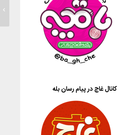
پرخاشگ
کانال غاچ در پیام رسان بله