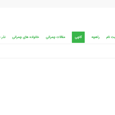
ت نام
راهچه
کاچی
مقالات چمرانی
خانواده های چمرانی
نذر 