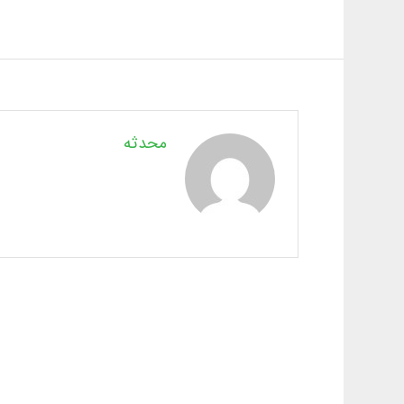
محدثه