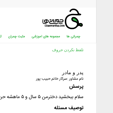
چمرانی ها
مجموعه های آموزشی
مثبت چمران
ثب
تلفظ نکردن حروف
پدر و مادر
نام مشاور :سرکار خانم حبیب پور
پرسش
سلام ببخشید دخترمن ۵ سال و ۵ ماهشه حرف ق وگ رانمیتونه تلفظ کنه باید چیکارکنم ممنون میشم راهنماییم کنید
توصیف مسئله