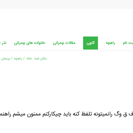
ت نام
راهچه
کاچی
مقالات چمرانی
خانواده های چمرانی
نذر 
مکان شما:
خانه
/
راهچه
/
پرسش و