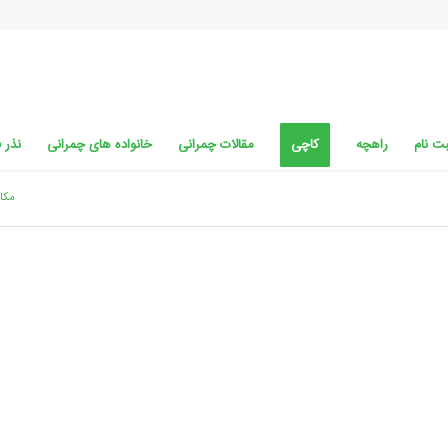
ت نام
راهچه
کاچی
مقالات چمرانی
خانواده های چمرانی
نذر 
مکان