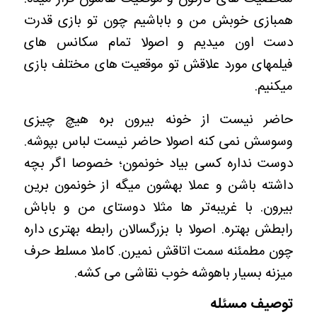
همبازی خوبش من و باباشیم چون تو بازی قدرت
دست اون میدیم و اصولا تمام سکانس های
فیلمهای مورد علاقش تو موقعیت های مختلف بازی
میکنیم.
حاضر نیست از خونه بیرون بره هیچ چیزی
وسوسش نمی کنه اصولا حاضر نیست لباس بپوشه.
دوست نداره کسی بیاد خونمون؛ خصوصا اگر بچه
داشته باشن و عملا بهشون میگه از خونمون برین
بیرون. با غریبه‌تر ها مثلا دوستای من و باباش
رابطش بهتره. اصولا با بزرگسالان رابطه بهتری داره
چون مطمئنه سمت اتاقش نمیرن. کاملا مسلط حرف
میزنه بسیار باهوشه خوب نقاشی می کشه.
توصیف مسئله