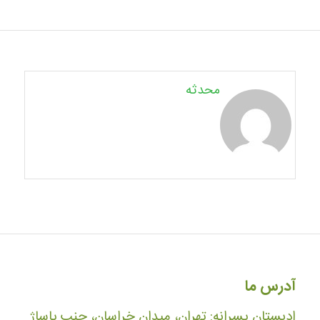
محدثه
آدرس ما
ادبستان پسرانه: تهران، میدان خراسان، جنب پاساژ