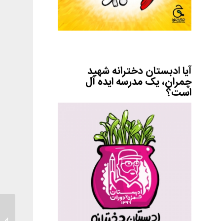
آیا ادبستان دخترانه شهید
چمران، یک مدرسه ایده آل
است؟
دعوا کر