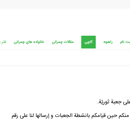
ت نام
راهچه
کاچی
مقالات چمرانی
خانواده های چمرانی
نذر 
ى جعبة ثوريّة.
 منكم حين قيامكم بانشطة الجعبات و إرسالها لنا على رقم