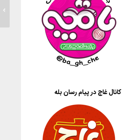
اطفال ا
کانال غاچ در پیام رسان بله