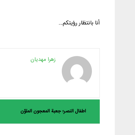
أنا بانتظار رؤيتكم…
زهرا مهدیان
اطفال النصر؛ جعبة المعجون الملوّن