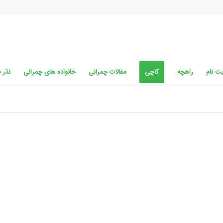
ت نام
راهچه
کاچی
مقالات چمرانی
خانواده های چمرانی
نذر 