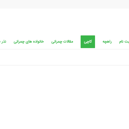
ت نام
راهچه
کاچی
مقالات چمرانی
خانواده های چمرانی
نذر 