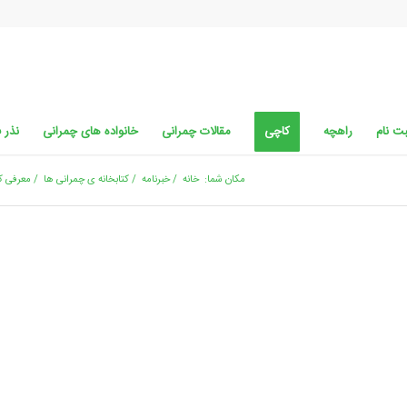
ت نام
راهچه
کاچی
مقالات چمرانی
خانواده های چمرانی
نذر 
مکان شما:
خانه
/
خبرنامه
/
کتابخانه ی چمرانی ها
/
معرفی ک