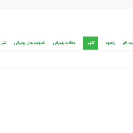
ت نام
راهچه
کاچی
مقالات چمرانی
خانواده های چمرانی
نذر 