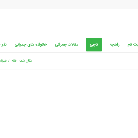
ت نام
راهچه
کاچی
مقالات چمرانی
خانواده های چمرانی
نذر 
مکان شما:
خانه
/
خبرنام