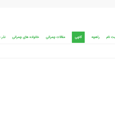
ت نام
راهچه
کاچی
مقالات چمرانی
خانواده های چمرانی
نذر 