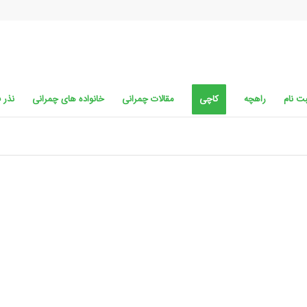
ت نام
راهچه
کاچی
مقالات چمرانی
خانواده های چمرانی
نذر 